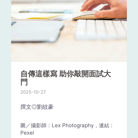
要仔細考慮以下因素：
「理性腦」。要鍛鍊不生氣的技
術，就得強化「理性腦」，運用理
工作性質：
一份工作的性質可能需要特
性去找出解決的方法，處理生氣的
定的技能和經驗。如果你發現你的技能
情緒。
和經驗已經適應了這份工作，並且你對
這份工作感到滿意，那麼你可能會想在
這份工作中停留更長的時間。相反，如
果你發現這份工作不適合你的技能和經
驗，或者你對這份工作感到失望，那麼
你可能會考慮提前離開。
自傳這樣寫 助你敲開面試大
公司文化：公司文化是什麼？這份工作
門
是否符合你的價值觀和工作風格？如果
2025-10-27
公司的文化與你的價值觀和工作風格相
符，那麼你可能會感到更滿意和幸福，
撰文◎劉紋豪
並希望在這個公司中長期工作。相反，
如果公司的文化不符合你的價值觀和工
作風格，那麼你可能需要尋找一份更適
圖／攝影師：Lex Photography，連結 :
合你的工作。
Pexel
人生氣時會分泌一種破壞性的赫爾蒙，