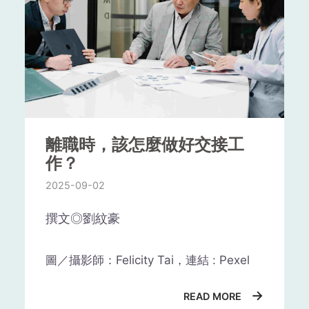
會影響你的穩定性和可靠性，這些都是
▸自我改造術2：轉移怒氣，不隨
力在人際關係、職場合作乃至家庭
雇主看重的重要品質。
之起舞
開頭第一段，建議直接說明應徵這個職
生活中都扮演關鍵角色。
位的動機。不是單純說「我很有興趣」
諮商心理師鄔榮霖認為，遇到不愉快的
最後，提醒你，在決定離開當前工作之
這類的話，而是指出「為什麼你對這件
情況，或是正在氣頭上的人，應對策略
前，應在新的工作機會到來之前做好充
事有興趣」、「這份興趣如何在你過去
就是「不要隨之起舞」、「不要同步
分準備，包括更新你的簡歷、準備面試
的學習或生活中累積」。
化」，以免衝突火上澆油。
以及了解就業環境等。如此能幫助你更
快地適應新的工作環境，提高你的競爭
例如：「我從小對人類行為充滿好奇，
曾經有人問道：跟人吵架生氣後，接下
離職時，該怎麼做好交接工
力。
國中時期閱讀心理學入門書籍，激發了
來做什麼最容易消氣？1練空手道劈木
此領域的興趣。高中時，主動擔任心輔
頭、2配眼鏡，3跟別人訴苦。結果正確
作？
志工，親身接觸同儕問題與需求，讓我
答案是2，做「不相關的事」比較容易
2025-09-02
更確定朝向心理相關工作的路。
轉移怒氣。
撰文◎劉紋豪
如此寫能讓人資或面試官立即知道：你
楊聰財偶爾會和孩子發生小衝突，父母
不是一時興起，而是有脈絡、有積累、
好意的關心，被孩子負面解讀。當孩子
有目標。
情緒性回話時，他不會隨之起舞，而是
圖／攝影師：Felicity Tai，連結 : Pexel
當代社會因為科技的進步，人們運用各
告訴自己「沒關係，他腦殘、他腦殘，
種聊天軟體，使得溝通更加即時便捷，
二、陳述最具代表性的經歷
不要跟他計較。」雖然是句玩笑話，卻
→
卻也讓真正的溝通方式日益式微。簡
READ MORE
是有學理根據的，因為青少年的「理性