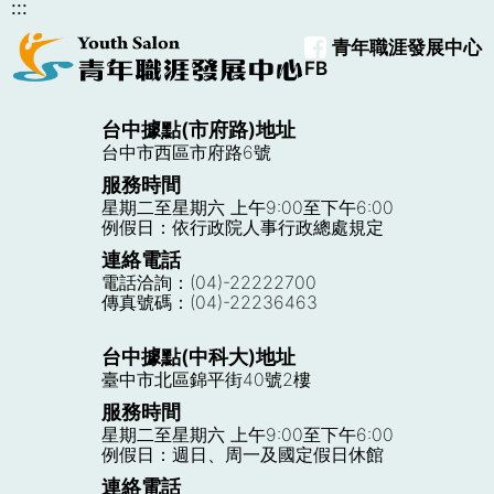
二、 強化團隊合作：在職場中，若是個
說明你的工作職責、目標和任務進度，
:::
練，讓我具備策略思考與數據分析能
▸自我改造4：情緒爆發前，自問
人都能清楚表達自己的想法，同時也能
讓接手你職位的人，了解你的工作內容
力，我相信自己能在貴公司發揮長才，
三件事
青年職涯發展中心
傾聽他人的觀點，能有助女於解決問題
和進度。
並不斷進步。」這樣的結尾不僅收束全
FB
作家吳淡如在《不生氣的技術》書中建
及決策的品質。
篇，更讓讀者看到你的企圖心與清楚的
議，在怒氣爆發前先自問3個問題：
在職場中，若每個人都能表達自己的想
三、提供完整的文件：
將所有相關的文
職涯規劃。
台中據點(市府路)地址
「氣什麼」、「值得嗎」、「有沒有更
法，同時理解他人觀點，將有助於問題
件、報告和檔案妥善整理並交給接任的
台中市西區市府路6號
好的方法」。通常問完這3個問題，應
的解決與決策的品質。尤其在多元背景
同事，這些文件可能包括公司策略、工
五、語氣真誠、邏輯清晰、結構分明
該就已經度過最致命的「一時之怒」的
服務時間
的團隊中，深度溝通是協作的關鍵。
作進展報告、合同、聯繫人信息等。
星期二至星期六 上午9:00至下午6:00
關鍵時刻，接著專注於解決問題就好。
再好的內容，如果語氣過於造作、段落
例假日：依行政院人事行政總處規定
三、增進自我理解：要真正理解他人之
四、與接任者進行面對面的交流：
與接
混亂，也難以打動人。有效的自傳應保
連絡電話
如果非得生氣，也應當用適當方法發脾
前，先了解自己。深度溝通包含對自己
手人員進行面對面的交流：在交接過程
持語言自然、真誠，不誇飾不造假；段
電話洽詢：(04)-22222700
氣、在適當時間內把脾氣發完、用適當
內在感受的覺察，及對自我的整理，也
中，與接手人員進行面對面的交流，這
傳真號碼：(04)-22236463
落之間要有明確邏輯，最好能依照「動
的話來表達氣憤。吳淡如認為要生氣，
是一種自我探索的歷程。
有助於減少信息的誤解和失真，同時有
機→經歷→特質→未來」的順序鋪陳，
就生健康的氣，也就是理性地傳達自己
助於建立關係和信任。
台中據點(中科大)地址
讓人讀來順暢又具說服力。 寫自傳不需
經過漫長九天的農曆新年假期，大年初
的感受，而非蓄意發洩對他人的攻擊；
▸培養深度溝通力 連結彼此關係
臺中市北區錦平街40號2樓
要完美無瑕的經歷，也不需要堆砌無數
六各行各業陸續開工營業，許多人還陷
增進彼此溝通，把話說清楚，而不是老
至於要如何培養深度溝通力呢？以下為
五、確保順利移交：
在交接工作的最後
服務時間
形容詞。真正打動人心的，是你能否誠
於長假的悠閒步調中，心裡呼喊著不想
在同一件過去的事裡兜圈子。
建議的方法：
階段，要確保所有的問題都得到了解
星期二至星期六 上午9:00至下午6:00
實而清楚地說出「我是誰」、「我經歷
上班吧！還可能影響到心情，開始憂鬱
例假日：週日、周一及國定假日休館
決，並且要確認接任者已掌握了你的工
過什麼」、「我想成為什麼樣的人」。
起來。小心，你可能得到「收假症候
▸自我改造5：神經大條一點！別
一、練習「主動傾聽」：所謂傾聽並非
作內容和職責。
連絡電話
當你以故事為軸心、以價值為核心，自
群」！