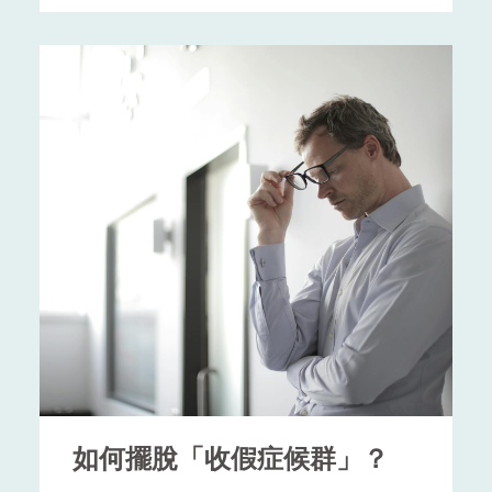
訊、貼圖成為日常的溝通方式，卻很少
自傳的核心應是你最具代表性的經歷
腦」確實比較差。
有人願意停下來，認真傾聽對方說些什
——不在於多，而在於精。選擇2-3個
麼，深入了解彼此內心的真正想法。
▸自我改造3：察覺前兆 快刀斬
經歷，深入描述，不只是說「做了什
麼」，而是強調「你如何思考？學到什
亂麻
所謂「深度溝通力」，不僅僅是清楚表
麼？貢獻了什麼？」。
脾氣不好的人，平時要多留意自我情緒
達的能力，更是一種理解他人、建構關
狀態，掌握情緒失控的前兆，一旦又有
離職不是瀟灑地離開就好，在離職
係、促進共識的能力。這種能力在人際
例如：「在大學社團中，我擔任活動總
類似感覺浮上心頭，例如「感到心煩意
之前，要先做好交接工作，讓接任
關係、職場合作乃至家庭生活中都扮演
召，面對經費不足與人手分工不均，我
亂」、「心裡悶的不得了」等情緒爆發
關鍵角色。
者好進行後續的工作。
提出分組合作與外部募資策略，最終成
的徵兆，在若隱若現時，就要快刀斬亂
功辦成百人講座。這段經驗讓我學會溝
麻及早處理。
何謂深度溝通？深度溝通指的是：在互
通協調與專案管理，也讓我明白領導並
動中能夠真正了解對方的需求、情緒與
非發號施令，而是創造共識與動力。」
楊聰財提供幾個情緒管理的技巧，首先
價值觀，並透過表達與傾聽，彼此能創
是「橡皮筋解壓法」，這源自心理學的
造理解與連結的過程。與淺層溝通不
故事要有細節、有轉折、有學習，才能
「厭惡制約」理論，也就是將某件事情
同，後者僅停留在資訊傳遞或情緒反應
讓人相信你的能力是「真的」。
和處罰連結在一起，以降低事情發生
的層面。例如，「你今天好嗎？」、
率。你可以找一條橡皮筋戴在手腕上，
「我肚子餓了」、「準備開會吧」等，
三、展現個人特質，不是列舉形容詞
只要發現負面情緒出現，就用橡皮筋狠
如何擺脫「收假症候群」？
諸如此類話語可能只是停留在表面的互
狠彈自己一下，負面情緒瞬間就會消
動，但未能深入了解其背後的情緒與真