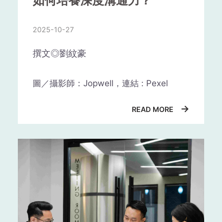
如何培養深度溝通力？
動，或找個角落靜一靜，或者吃些零
加薪就換工作……等等，如果這份工作
食、喝杯珍珠奶茶。簡單來說，就是用
與你的個人生活目標有所抵觸，因此無
這30分鐘做些自己喜歡、會開心的事；
2025-10-27
法達成目標，那麼你可能需要尋找一份
切記不要去接近會引爆情緒的「危險人
更適合你的工作。
物」，這也就是心理學所說的「暫時隔
撰文◎劉紋豪
離法」。
總的來說，一份工作的時間長短應該基
圖／攝影師：Jopwell，連結 : Pexel
就像面對哭鬧不休的小孩，父母最好暫
於個人情況來決定。如果你覺得這份工
時離開那個狀態，讓小孩冷靜下來，也
作能夠幫助你實現職業和個人生活目
自傳是履歷的一部分，在競爭激烈的就
→
讓自己恢復平靜，避免情緒反應下的不
標，並且你對這份工作感到滿意，那麼
業市場，自傳不再只是陳述個人經歷的
READ MORE
理智行為。這個方法不只適用於小孩教
你可以考慮在這份工作中停留更長的時
流水帳，而是展現你的價值觀、應徵動
養，對自我情緒管理也一樣受用。
間。
機與潛力的敘事舞臺。如何寫出一篇能
吸睛且能加分的自傳？重點不在於運用
《情緒競爭力》作者丹尼爾．高曼
多少華麗辭藻包裝形象，而在於能否能
需要注意的是，頻繁地更換工作可能會
（Daniel Goleman）同樣也建議，一旦
清楚表達「我是誰」、「我能帶來什
對你的職業發展產生負面影響。雖然職
發現情緒瀕臨失控，要設法抽離出來，
麼」、「我未來想做什麼」。)
業規劃和發展路徑因人而異，但是如果
站在局外人的角度，「和自己講道
「深度溝通力」，不僅僅是清楚表
經常跳槽，可能會影響你的職業形象和
理」，說服自己跳脫出情緒漩渦。
達的能力，更是一種理解他人、建
一、從動機出發，說清楚「為什麼是
信譽。此外，如果你經常更換工作，也
你」
構關係、促進共識的能力。這種能