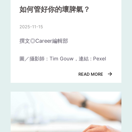
如何管好你的壞脾氣？
2025-11-15
撰文◎Career編輯部
圖／攝影師：Tim Gouw，連結 : Pexel
在一份工作中停留的時間長度因人而
異，沒有一個固定的答案。然而，一般
→
READ MORE
來說，對於新人來說，建議至少要在一
份工作中工作一年以上，以便充分了解
公司和工作性質，並獲得足夠的經驗和
技能。這將有助於提高你的職業水準和
競爭力，為你的職業生涯打好基礎。
人有「感性腦」與「理性腦」，易
但是，在決定停留多長時間之前，你需
怒的人就是「感性腦」反應超出