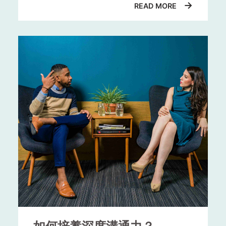
→
READ MORE
破壞我們的海馬迴，影響記憶功能，對
職業目標：
你的職業目標是什麼？一份
心臟血管、免疫功能也都有殺傷力。是
工作可能是你職業生涯中的一個里程
否要生氣，關鍵在於自己，楊聰財幽默
碑，也可能是你實現職業目標的一個平
地說，「生氣前不妨問問自己，想不想
臺。這份工作是否有助於實現你的職業
得到失智症（生氣傷害海馬迴，影響記
目標？如果這份工作對你的職業發展沒
憶功能，最嚴重會造成失智）？若不
有幫助，那麼你可能需要考慮尋找更適
想，那就別生氣吧！」
合你職業發展的工作。
自傳是履歷的一部分，在競爭激烈
▸自我改造術1：暫時遠離爭端現
的就業市場，自傳不再只是陳述個
場
工作滿意度：
你是否對這份工作感到滿
人經歷的流水帳，而是展現你的價
當負面情緒湧現時，「遠離現場」是防
意？你是否喜歡你的工作任務？你是否
值觀、應徵動機與潛力的敘事舞
止情緒升溫的好策略，走出去洗把臉冷
與你的同事和上司相處愉快？如果你對
臺。
靜一下，不要僵持在爭執現場，搞不好
這份工作感到不滿意，那麼你可能需要
回來又是另番風景。
考慮尋找更適合你的工作。
諮商心理師許皓宜說，情緒管理的關
個人生活目標：
你的個人生活目標是什
鍵，就是在情緒最強烈的最初半小時，
麼？例如：一週運動三次；每個月聚餐
設法冷靜下來，像是到公司健身房動一
一次；學習一項新技能；明年六月沒有