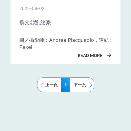
很多人寫自傳時，最常寫「我很積極負
失。
正意圖。反之，深度溝通則更加關注雙
責」、「我樂於學習」、「我善於團隊
2025-09-02
方的內在感受受、信念與動機。舉例來
合作」等空泛形容詞。但如果沒有實例
進而可用「正向冥想法」，當情緒緊繃
說，在團隊中，若主管若是能詢問：
撰文◎劉紋豪
為證，就缺乏說服力 。
時，不妨閉上眼睛，將手輕放在肚臍部
「在這個專案中，你最在意的部分為
離職原因百百種，可能是有了更好的出
位，放慢呼吸速度，將心思專注於某件
何？」、「你在此專案中真正的感
路，或是生涯規劃，但在離職前有一件
建議的做法是，用經驗間接展現特質。
能帶給你喜悅的事情上。例如他和家人
受？」如此就能開啟真正的溝通，避免
圖／攝影師：Andrea Piacquadio，連結 :
事要做好，那就是好好的完成工作交
例如你說你有責任感，就描述一次你如
到美國旅行時，開車到海邊用餐，海天
產生誤解與壓抑。
Pexel
接。做好交接工作，能確保你的離職不
何堅持完成一項困難的任務；說你能抗
一色，景色令人心曠神怡。回國後碰到
→
會對公司造成太大影響，同時能和主管
READ MORE
壓，就舉出你如何面對失敗並調整心
不開心的時候，他就去冥想那個「美好
▸深度溝通力為何重要？
或同事們維持良好關係。
態。
的畫面」，讓自己脫離負面情緒。
為什麼深度溝通力如此重要？下列是其
好處：
以下是離職交接的一些建議：
四、提出短中期目標及如何達成
丹尼爾．高曼建議，在心裡設定一盞
上一頁
1
下一頁
「紅綠燈」提醒自己。例如開始感到煩
一、有效提升人際關係品質：深度溝通
一、提前準備：
在你離職之前，提前安
最後一段可提出你規劃的短中期目標，
悶時，就馬上亮起紅燈，「停！」要自
能讓雙方更願意敞開心房，建立彼此的
排好交接時間和對象，讓你的同事有足
以及你為何能完成設定的目標。
己冷靜下來。接著進入黃燈，思考能做
信任感。這不論在任何關係中，這對於
夠時間準備和理解你的工作內容和職
些什麼，才能讓情況好轉？最後做出最
朋友、伴侶或家人來說，能減少關係中
責。
長假後不想上班怎麼辦？以下有幾
例如：「我希望能進入這家公司，累積
好的選擇，也就是可以開始行動的綠
的誤會與猜測，增強感情連結。
個建議教你擺脫「收假症候群」，
實務經驗，五年內成為獨立負責專案的
燈。
二、清晰說明：
在交接過程中，清楚地
安然渡過收假時的憂鬱心情
行銷企劃。我過去的實習經驗與學術訓